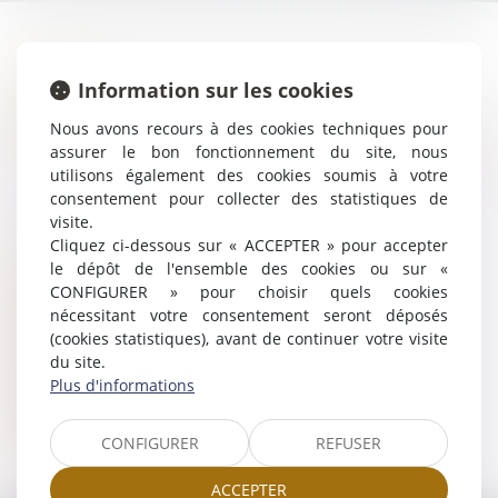
Accueil
Information sur les cookies
Présentation
Expertises
Nous avons recours à des cookies techniques pour
assurer le bon fonctionnement du site, nous
Droit des garanties, des sûretés et des mesures
utilisons également des cookies soumis à votre
d'exécution
consentement pour collecter des statistiques de
Contentieux civil et commercial
visite.
Droit du crédit et de la consommation
Cliquez ci-dessous sur « ACCEPTER » pour accepter
Actualités
le dépôt de l'ensemble des cookies ou sur «
Honoraires
CONFIGURER » pour choisir quels cookies
nécessitant votre consentement seront déposés
Espace client
(cookies statistiques), avant de continuer votre visite
Contact
du site.
Plan du site
Plus d'informations
Mentions légales
Politique de cookies
CONFIGURER
REFUSER
Politique de confidentialité
ACCEPTER