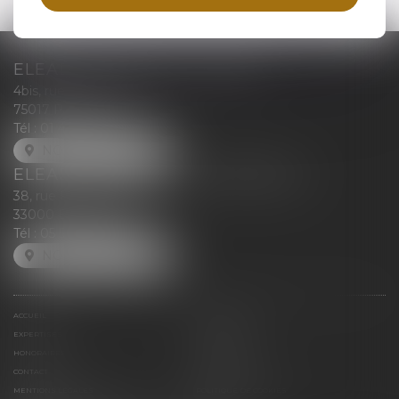
ELEAD AVOCAT (EI) - PARIS
4bis, rue Descombes
75017 PARIS
Tél :
01 47 42 96 52
NOUS LOCALISER
ELEAD AVOCAT (EI) - BORDEAUX
38, rue Frantz Despagnet
33000 BORDEAUX
Tél :
05 57 81 27 06
NOUS LOCALISER
ACCUEIL
PRÉSENTATION
EXPERTISES
ACTUALITÉS
HONORAIRES
ESPACE CLIENT
CONTACT
PLAN DU SITE
MENTIONS LÉGALES
POLITIQUE DE COOKIES