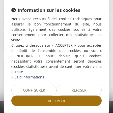
DROIT DES GARANTIES, DES SÛRETÉS ET
Information sur les cookies
DES MESURES D'EXÉCUTION
Nous avons recours à des cookies techniques pour
assurer le bon fonctionnement du site, nous
utilisons également des cookies soumis à votre
consentement pour collecter des statistiques de
CONTENTIEUX CIVIL ET COMMERCIAL
visite.
Cliquez ci-dessous sur « ACCEPTER » pour accepter
le dépôt de l'ensemble des cookies ou sur «
EN SAVOIR PLUS
CONFIGURER » pour choisir quels cookies
nécessitant votre consentement seront déposés
DROIT DU CRÉDIT ET DE LA
(cookies statistiques), avant de continuer votre visite
du site.
CONSOMMATION
EN SAVOIR PLUS
Plus d'informations
CONFIGURER
REFUSER
ACCEPTER
EN SAVOIR PLUS
ELEAD AVOCAT (EI) - PARIS